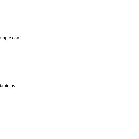
ample.com
tantcms