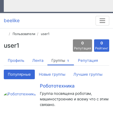
beelike
Пользователи
user1
0
0
user1
Репутация
Рейтинг
Профиль
Лента
Группы
Репутация
1
Популярные
Новые группы
Лучшие группы
Робототехника
Группа посвящена роботам,
машиностроению и всему что с этим
связано.