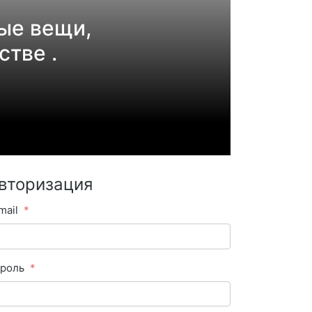
ые вещи,
стве .
вторизация
mail
роль