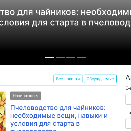
тво для чайников: необходим
словия для старта в пчеловод
А
Все новости
Обсуждаемые
E-
Начинающим
Пчеловодство для чайников:
Па
необходимые вещи, навыки и
условия для старта в