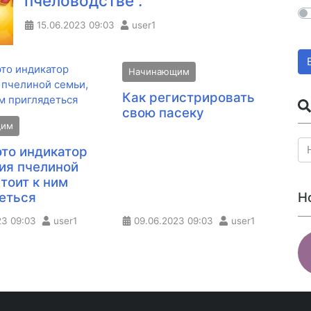
пчеловодстве .
15.06.2023
09:03
user1
Начинающим
Как регистрировать
свою пасеку
щим
это индикатор
ия пчелиной
стоит к ним
Н
еться
23
09:03
user1
09.06.2023
09:03
user1