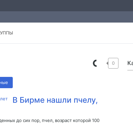
РУППЫ
К
0
ные
В Бирме нашли пчелу,
нных до сих пор, пчел, возраст которой 100