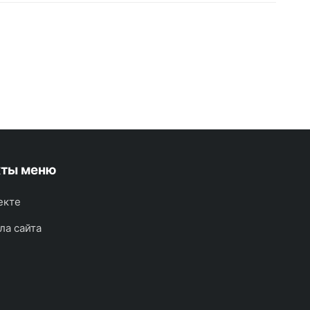
кты меню
екте
ла сайта