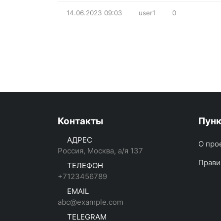
14.06.2023
09:03
user1
0
Контакты
Пун
АДРЕС
О про
Россия, Москва, а/я 137
Прави
ТЕЛЕФОН
+7123456789
EMAIL
abc@example.com
TELEGRAM